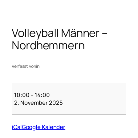
Zum
Inhalt
springen
Volleyball Männer –
Nordhemmern
Verfasst von
in
Volleyball
Männer
10:00
–
14:00
–
2. November 2025
Nordhemmern
iCal
Google Kalender