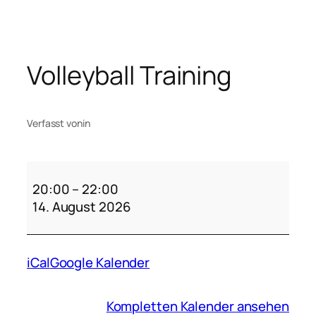
Zum
Inhalt
springen
Volleyball Training
Verfasst von
in
Volleyball
Training
20:00
–
22:00
14. August 2026
iCal
Google Kalender
Kompletten Kalender ansehen