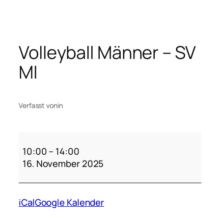
Zum
Inhalt
springen
Volleyball Männer – SV
MI
Verfasst von
in
Volleyball
Männer
10:00
–
14:00
–
16. November 2025
SV
MI
iCal
Google Kalender