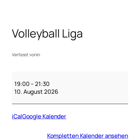
Zum
Inhalt
springen
Volleyball Liga
Verfasst von
in
Volleyball
Liga
19:00
–
21:30
10. August 2026
iCal
Google Kalender
Kompletten Kalender ansehen