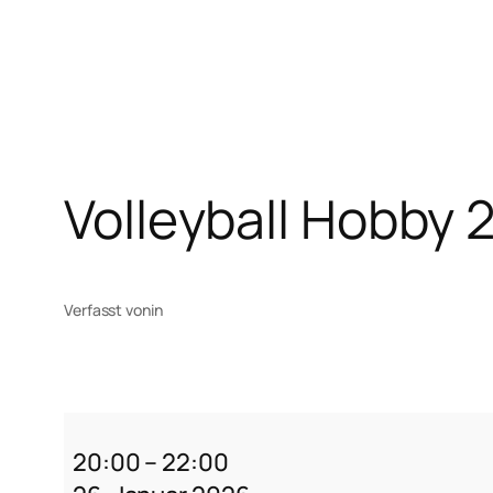
Zum
Inhalt
springen
Volleyball Hobby
Verfasst von
in
Volleyball
Hobby
20:00
–
22:00