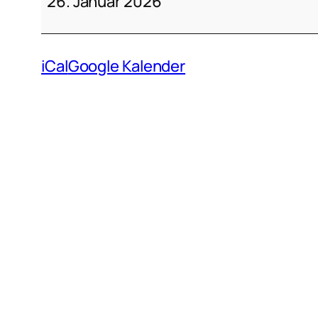
2
26. Januar 2026
–
Nordhemmern
iCal
Google Kalender