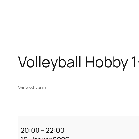
Zum
Inhalt
springen
Volleyball Hobby 
Verfasst von
in
Volleyball
Hobby
20:00
–
22:00