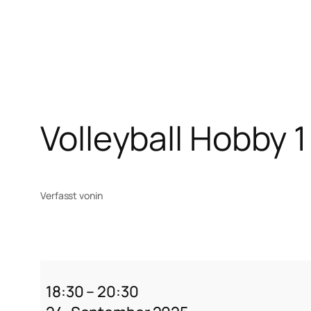
Zum
Inhalt
springen
Volleyball Hobby 
Verfasst von
in
Volleyball
Hobby
18:30
–
20:30