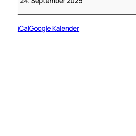
1
24. September 2025
–
Friedewalde
iCal
Google Kalender