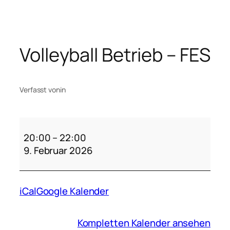
Zum
Inhalt
springen
Volleyball Betrieb – FES
Verfasst von
in
Volleyball
Betrieb
20:00
–
22:00
–
9. Februar 2026
FES
iCal
Google Kalender
Kompletten Kalender ansehen