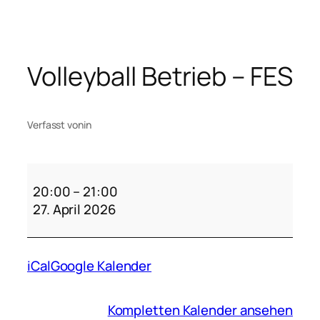
Zum
Inhalt
springen
Volleyball Betrieb – FES
Verfasst von
in
Volleyball
Betrieb
20:00
–
21:00
–
27. April 2026
FES
iCal
Google Kalender
Kompletten Kalender ansehen