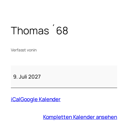
Zum
Inhalt
springen
Thomas ´68
Verfasst von
in
Thomas
´68
9. Juli 2027
iCal
Google Kalender
Kompletten Kalender ansehen