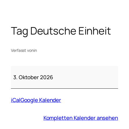
Zum
Inhalt
springen
Tag Deutsche Einheit
Verfasst von
in
Tag
Deutsche
3. Oktober 2026
Einheit
iCal
Google Kalender
Kompletten Kalender ansehen