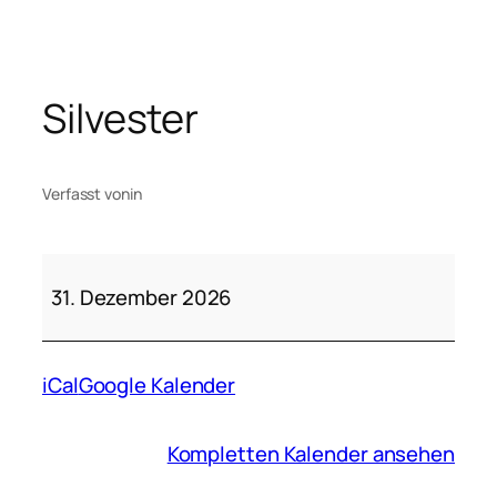
Zum
Inhalt
springen
Silvester
Verfasst von
in
Silvester
31. Dezember 2026
iCal
Google Kalender
Kompletten Kalender ansehen