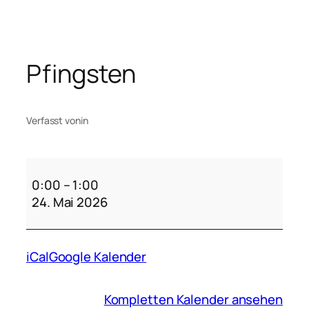
Zum
Inhalt
springen
Pfingsten
Verfasst von
in
Pfingsten
0:00
–
1:00
24. Mai 2026
iCal
Google Kalender
Kompletten Kalender ansehen