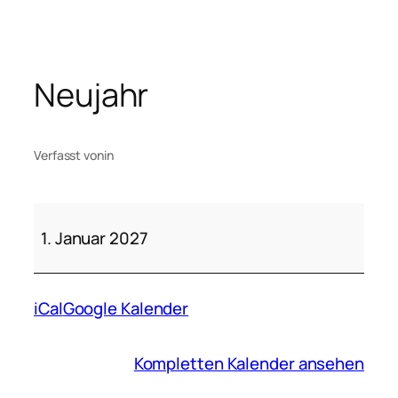
Zum
Inhalt
springen
Neujahr
Verfasst von
in
Neujahr
1. Januar 2027
iCal
Google Kalender
Kompletten Kalender ansehen