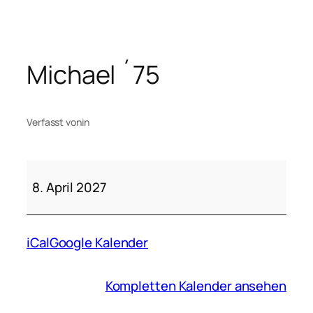
Zum
Inhalt
springen
Michael ´75
Verfasst von
in
Michael
´75
8. April 2027
iCal
Google Kalender
Kompletten Kalender ansehen