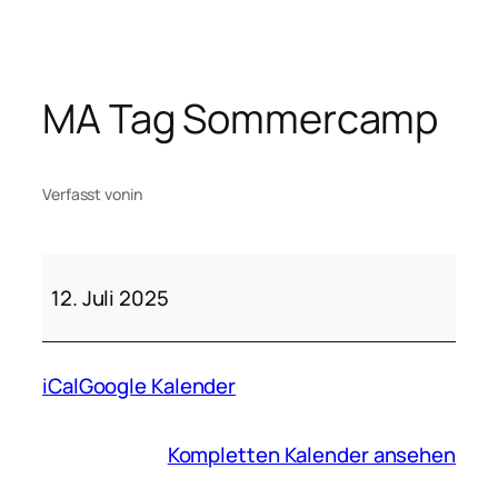
Zum
Inhalt
springen
MA Tag Sommercamp
Verfasst von
in
MA
Tag
12. Juli 2025
Sommercamp
iCal
Google Kalender
Kompletten Kalender ansehen