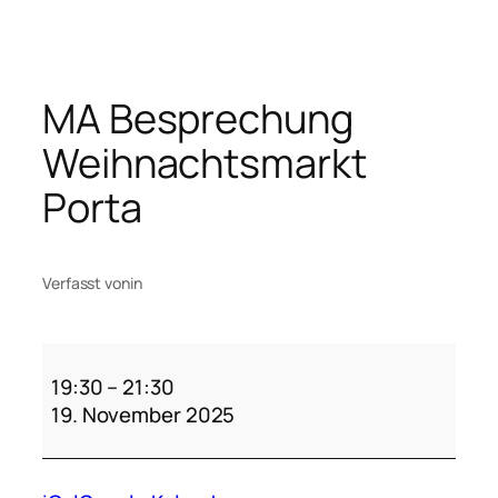
Zum
Inhalt
springen
MA Besprechung
Weihnachtsmarkt
Porta
Verfasst von
in
MA
Besprechung
19:30
–
21:30
Weihnachtsmarkt
19. November 2025
Porta