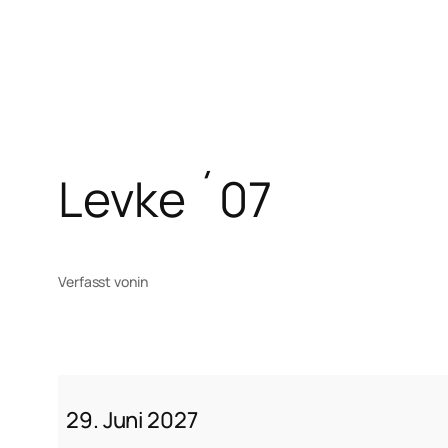
Zum
Inhalt
springen
Levke ´07
Verfasst von
in
Levke
´07
29. Juni 2027