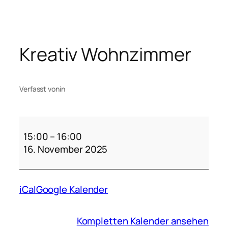
Zum
Inhalt
springen
Kreativ Wohnzimmer
Verfasst von
in
Kreativ
Wohnzimmer
15:00
–
16:00
16. November 2025
iCal
Google Kalender
Kompletten Kalender ansehen