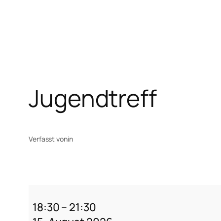
Zum
Inhalt
springen
Jugendtreff
Verfasst von
in
Jugendtreff
18:30
–
21:30