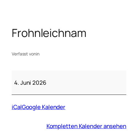
Zum
Inhalt
springen
Frohnleichnam
Verfasst von
in
Frohnleichnam
4. Juni 2026
iCal
Google Kalender
Kompletten Kalender ansehen