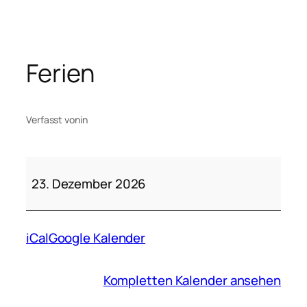
Zum
Inhalt
springen
Ferien
Verfasst von
in
Ferien
23. Dezember 2026
iCal
Google Kalender
Kompletten Kalender ansehen