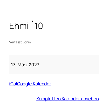
Zum
Inhalt
springen
Ehmi ´10
Verfasst von
in
Ehmi
´10
13. März 2027
iCal
Google Kalender
Kompletten Kalender ansehen