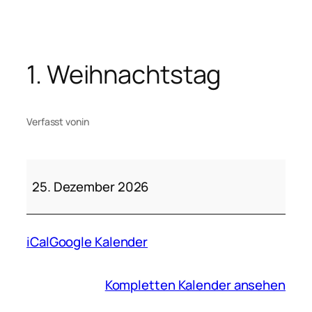
Zum
Inhalt
springen
1. Weihnachtstag
Verfasst von
in
1.
Weihnachtstag
25. Dezember 2026
iCal
Google Kalender
Kompletten Kalender ansehen